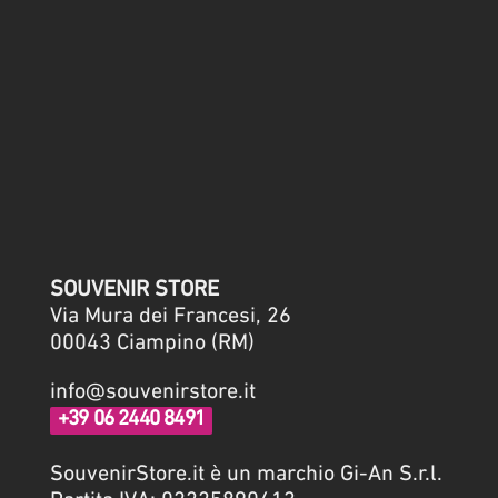
Dichiaro di aver letto l'informativa sul
trattamento dei miei dati personali e di accettare le
condizioni riportate nella
Privacy Policy
SOUVENIR STORE
Via Mura dei Francesi, 26
00043 Ciampino (RM)
info@souvenirstore.it
+39 06 2440 8491
SouvenirStore.it è un marchio Gi-An S.r.l.